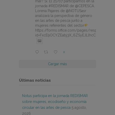
mar? Sí. El 21/07 participamos en la
jornada #REDISMAR de @CEPESCA.
Lorena Pajares de @NOTUSasr
analizará la perspectiva de género
en las artes de pesca junto a
mujeres referentes del sector
https://forms.office.com/pages/responsepage.
id=FxcE9OCYZEabj3X_6ZSyEJLlhcCnV5BFtDY
X
Cargar más
Últimas noticias
Notus participa en la jornada REDISMAR
sobre mujeres, ecodiseño y economía
circular en las artes de pesca
5 agosto,
2026