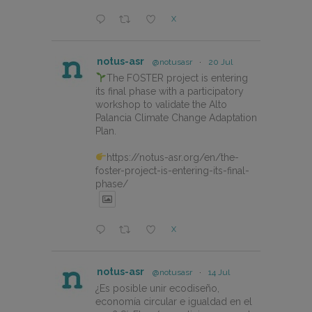
X
notus-asr
@notusasr
·
20 Jul
The FOSTER project is entering
its final phase with a participatory
workshop to validate the Alto
Palancia Climate Change Adaptation
Plan.
https://notus-asr.org/en/the-
foster-project-is-entering-its-final-
phase/
X
notus-asr
@notusasr
·
14 Jul
¿Es posible unir ecodiseño,
economía circular e igualdad en el