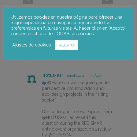
Utilizamos cookies en nuestra página para ofrecer una
mejor experiencia de navegación recordando tus
preferencias en futuras visitas. Al hacer click en "Acepto",
consientes el uso de TODAS las cookies.
Ajustes de cookies
ACEPTO
notus-asr
Seguir
notus-asr
@notusasr
·
5 Ago
How can we integrate gender
perspective into innovation and
eco-design projects in the fishing
sector?
Our colleague Lorena Pajares, from
@NOTUSasr , adressed this
cuestion during the REDISMAR
online event organized on 21st july
by @CEPESCA