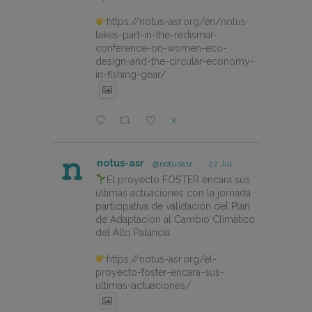
https://notus-asr.org/en/notus-
takes-part-in-the-redismar-
conference-on-women-eco-
design-and-the-circular-economy-
in-fishing-gear/
X
notus-asr
@notusasr
·
22 Jul
El proyecto FOSTER encara sus
últimas actuaciones con la jornada
participativa de validación del Plan
de Adaptación al Cambio Climático
del Alto Palancia.
https://notus-asr.org/el-
proyecto-foster-encara-sus-
ultimas-actuaciones/