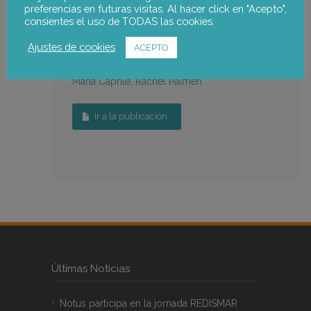
preferencias en futuras visitas. Al hacer click en "Acepto",
Bingley: Emerald.
pp. 161-179
pp. 15-32
consientes el uso de TODAS las cookies.
Equipo de notus:
Ajustes de cookies
ACEPTO
Maria Caprile
,
Rachel Palmén
Ir a la publicación
Últimas Noticias
Notus participa en la jornada REDISMAR