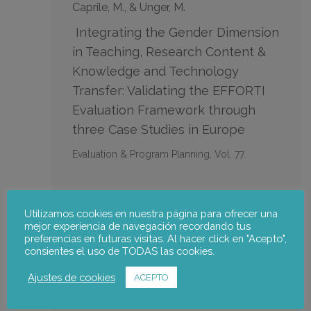
Caprile, M., & Unger, M.
Integrating the Gender Dimension
in Teaching, Research Content &
Knowledge and Technology
Transfer: Validating the EFFORTI
Evaluation Framework through
three Case Studies in Europe
Evaluation & Program Planning, Vol. 77.
Equipo de notus:
Utilizamos cookies en nuestra página para ofrecer una
mejor experiencia de navegación recordando tus
Rachel Palmén
,
Maria Caprile
preferencias en futuras visitas. Al hacer click en "Acepto",
consientes el uso de TODAS las cookies.
Ir a la publicación
Ajustes de cookies
ACEPTO