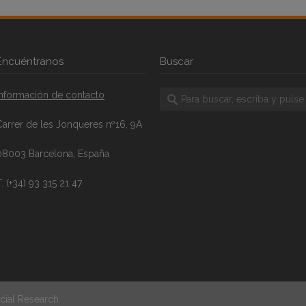
Encuéntranos
Buscar
Información de contacto
Carrer de les Jonqueres nº16, 9A
08003 Barcelona, España
. (+34) 93 315 21 47
cial Research