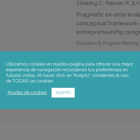
Striebing, C., Palmén, R., &
Pragmatic ex-ante evalu
conceptual framework –
entrepreneurship pro
Evaluation & Program Planning, 
Equipo de notus:
Utilizamos cookies en nuestra página para ofrecer una mejor
experiencia de navegación recordando tus preferencias en
futuras visitas. Al hacer click en "Acepto", consientes el uso
Rachel Palmén
de TODAS las cookies.
Ajustes de cookies
ACEPTO
Ir a la publicación