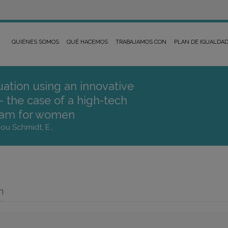
QUIÉNES SOMOS
QUÉ HACEMOS
TRABAJAMOS CON
PLAN DE IGUALDA
ation using an innovative
 the case of a high-tech
ram for women
dou Schmidt, E.,
n