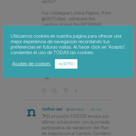
sector?
Our colleague Lorena Pajares, from
@NOTUSasr , adressed this
cuestion during the REDISMAR
online event organized on 21st july
Utilizamos cookies en nuestra página para ofrecer una
by @CEPESCA
mejor experiencia de navegación recordando tus
preferencias en futuras visitas. Al hacer click en "Acepto",
https://notus-asr.org/en/notus-
consientes el uso de TODAS las cookies.
takes-part-in-the-redismar-
conference-on-women-eco-
Ajustes de cookies
ACEPTO
design-and-the-circular-economy-
in-fishing-gear/
X
notus-asr
@notusasr
·
22 Jul
El proyecto FOSTER encara sus
últimas actuaciones con la jornada
participativa de validación del Plan
de Adaptación al Cambio Climático