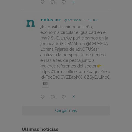
X
notus-asr
@notusasr
·
14 Jul
¿Es posible unir ecodiseño,
economía circular e igualdad en el
mar? Sí. El 21/07 participamos en la
jornada #REDISMAR de @CEPESCA.
Lorena Pajares de @NOTUSasr
analizará la perspectiva de género
en las artes de pesca junto a
mujeres referentes del sector
https://forms.office.com/pages/responsepage.
id=FxcE9OCYZEabj3X_6ZSyEJLlhcCnV5BFtDY
X
Cargar más
Últimas noticias