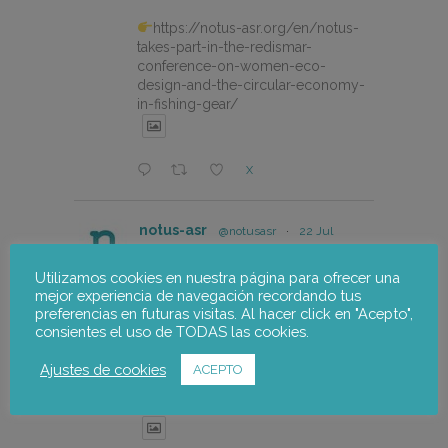
https://notus-asr.org/en/notus-
takes-part-in-the-redismar-
conference-on-women-eco-
design-and-the-circular-economy-
in-fishing-gear/
X
notus-asr
@notusasr
·
22 Jul
El proyecto FOSTER encara sus
últimas actuaciones con la jornada
Utilizamos cookies en nuestra página para ofrecer una
participativa de validación del Plan
mejor experiencia de navegación recordando tus
de Adaptación al Cambio Climático
preferencias en futuras visitas. Al hacer click en "Acepto",
del Alto Palancia.
consientes el uso de TODAS las cookies.
https://notus-asr.org/el-
Ajustes de cookies
ACEPTO
proyecto-foster-encara-sus-
ultimas-actuaciones/