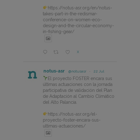
https://notus-asr.org/en/notus-
takes-part-in-the-redismar-
conference-on-women-eco-
design-and-the-circular-economy-
in-fishing-gear/
X
notus-asr
@notusasr
·
22 Jul
El proyecto FOSTER encara sus
últimas actuaciones con la jornada
participativa de validación del Plan
de Adaptación al Cambio Climático
del Alto Palancia.
https://notus-asr.org/el-
proyecto-foster-encara-sus-
ultimas-actuaciones/