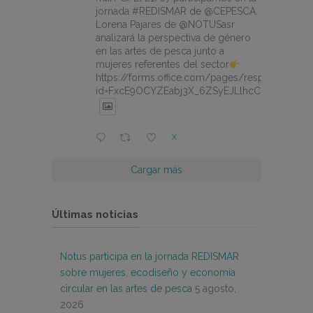
jornada #REDISMAR de @CEPESCA.
Lorena Pajares de @NOTUSasr
analizará la perspectiva de género
en las artes de pesca junto a
mujeres referentes del sector
https://forms.office.com/pages/responsepage.
id=FxcE9OCYZEabj3X_6ZSyEJLlhcCnV5BFtDY
X
Cargar más
Últimas noticias
Notus participa en la jornada REDISMAR
sobre mujeres, ecodiseño y economía
circular en las artes de pesca
5 agosto,
2026