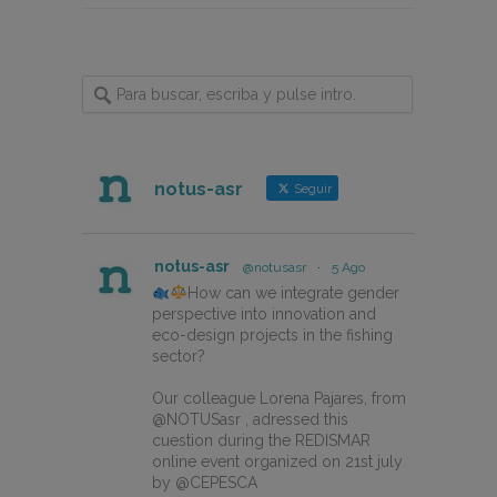
notus-asr
Seguir
notus-asr
@notusasr
·
5 Ago
How can we integrate gender
perspective into innovation and
eco-design projects in the fishing
sector?
Our colleague Lorena Pajares, from
@NOTUSasr , adressed this
cuestion during the REDISMAR
online event organized on 21st july
by @CEPESCA