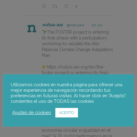
X
notus-asr
@notusasr
·
20 Jul
The FOSTER project is entering
its final phase with a participatory
workshop to validate the Alto
Palancia Climate Change Adaptation
Plan.
https://notus-asr.org/en/the-
foster-project-is-entering-its-final-
phase/
Utilizamos cookies en nuestra página para ofrecer una
mejor experiencia de navegación recordando tus
preferencias en futuras visitas. Al hacer click en "Acepto",
X
consientes el uso de TODAS las cookies.
Ajustes de cookies
ACEPTO
notus-asr
@notusasr
·
14 Jul
¿Es posible unir ecodiseño,
economía circular e igualdad en el
mar? Sí. El 21/07 participamos en la