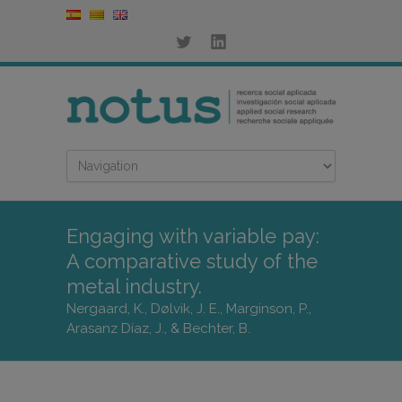
Engaging with variable pay:
A comparative study of the
metal industry.
Nergaard, K., Dølvik, J. E., Marginson, P.,
Arasanz Díaz, J., & Bechter, B.