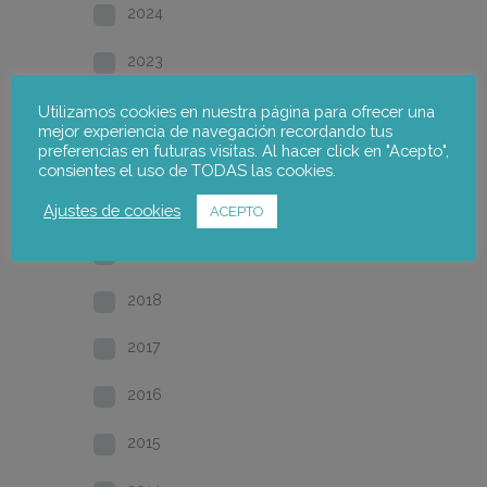
2024
2023
2022
Utilizamos cookies en nuestra página para ofrecer una
mejor experiencia de navegación recordando tus
preferencias en futuras visitas. Al hacer click en "Acepto",
2021
consientes el uso de TODAS las cookies.
2020
Ajustes de cookies
ACEPTO
2019
2018
2017
2016
2015