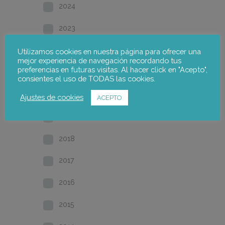
2024
2023
2022
Utilizamos cookies en nuestra página para ofrecer una
mejor experiencia de navegación recordando tus
preferencias en futuras visitas. Al hacer click en "Acepto",
2021
consientes el uso de TODAS las cookies.
2020
Ajustes de cookies
ACEPTO
2019
2018
2017
2016
2015