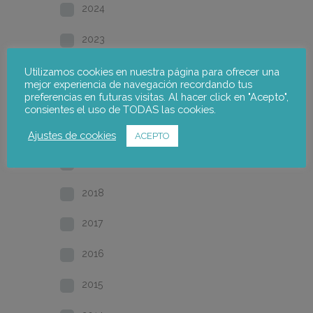
2024
2023
2022
Utilizamos cookies en nuestra página para ofrecer una
mejor experiencia de navegación recordando tus
preferencias en futuras visitas. Al hacer click en "Acepto",
2021
consientes el uso de TODAS las cookies.
2020
Ajustes de cookies
ACEPTO
2019
2018
2017
2016
2015