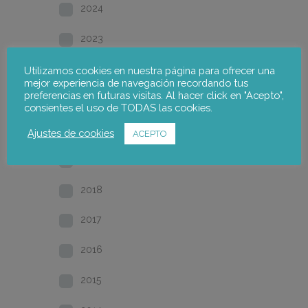
2024
2023
2022
Utilizamos cookies en nuestra página para ofrecer una
mejor experiencia de navegación recordando tus
preferencias en futuras visitas. Al hacer click en "Acepto",
2021
consientes el uso de TODAS las cookies.
2020
Ajustes de cookies
ACEPTO
2019
2018
2017
2016
2015