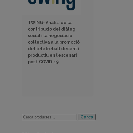
TWING- Anàlisi de la
contribució del diàleg
social i la negociació
col·lectiva a la promoció
del teletreball decent i
productiu en l’escenari
post-COVID-19
Cerca