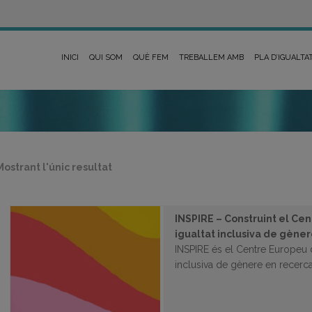
INICI
QUI SOM
QUÈ FEM
TREBALLEM AMB
PLA D’IGUALTA
Mostrant l'únic resultat
INSPIRE – Construint el Cen
igualtat inclusiva de gèner
INSPIRE és el Centre Europeu d
inclusiva de gènere en recerca