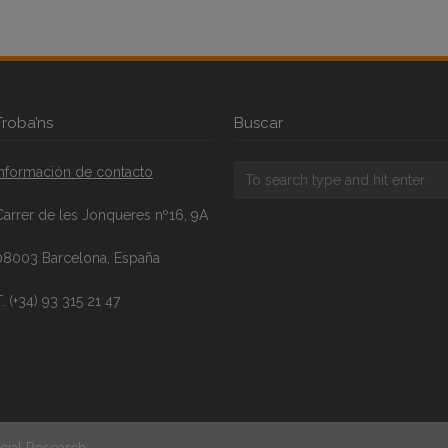
Troba’ns
Buscar
Información de contacto
Carrer de les Jonqueres nº16, 9A
08003 Barcelona, España
. (+34) 93 315 21 47
cial Research