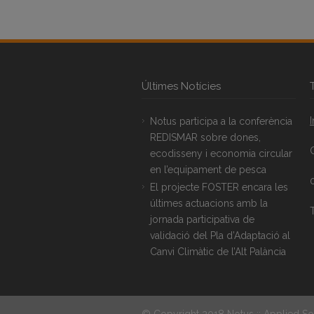
Últimes Notícies
Notus participa a la conferència
REDISMAR sobre dones,
ecodisseny i economia circular
en l’equipament de pesca
El projecte FOSTER encara les
últimes actuacions amb la
T
jornada participativa de
validació del Pla d’Adaptació al
Canvi Climàtic de l’Alt Palància
© Copyright 2018 Notus :: Applied So