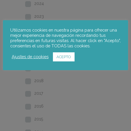
2024
2023
2022
Utilizamos cookies en nuestra página para ofrecer una
mejor experiencia de navegación recordando tus
preferencias en futuras visitas. Al hacer click en "Acepto",
2021
consientes el uso de TODAS las cookies.
2020
Ajustes de cookies
ACEPTO
2019
2018
2017
2016
2015