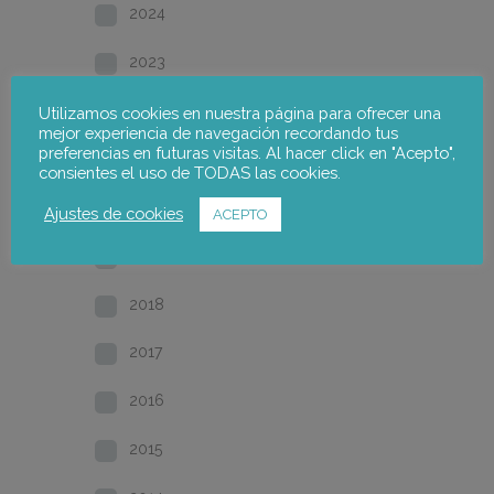
2024
2023
2022
Utilizamos cookies en nuestra página para ofrecer una
mejor experiencia de navegación recordando tus
preferencias en futuras visitas. Al hacer click en "Acepto",
2021
consientes el uso de TODAS las cookies.
2020
Ajustes de cookies
ACEPTO
2019
2018
2017
2016
2015