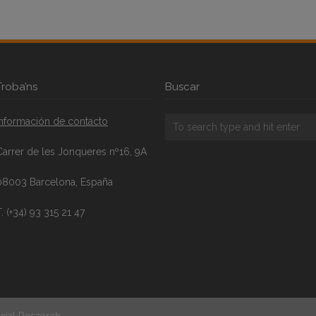
Troba’ns
Buscar
Información de contacto
Carrer de les Jonqueres nº16, 9A
08003 Barcelona, España
. (+34) 93 315 21 47
cial Research