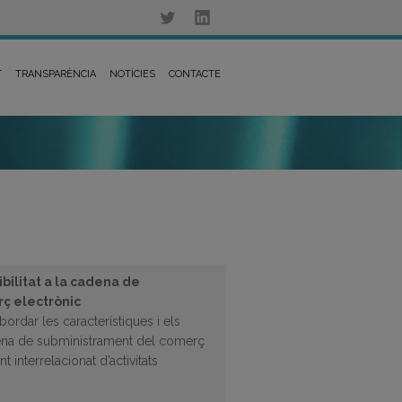
T
TRANSPARÈNCIA
NOTÍCIES
CONTACTE
bilitat a la cadena de
ç electrònic
rdar les característiques i els
dena de subministrament del comerç
t interrelacionat d’activitats