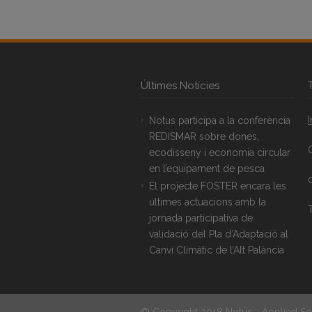
Últimes Notícies
Notus participa a la conferència
REDISMAR sobre dones,
ecodisseny i economia circular
en l’equipament de pesca
El projecte FOSTER encara les
últimes actuacions amb la
T
jornada participativa de
validació del Pla d’Adaptació al
Canvi Climàtic de l’Alt Palància
© Copyright 2018 Notus :: Applied So