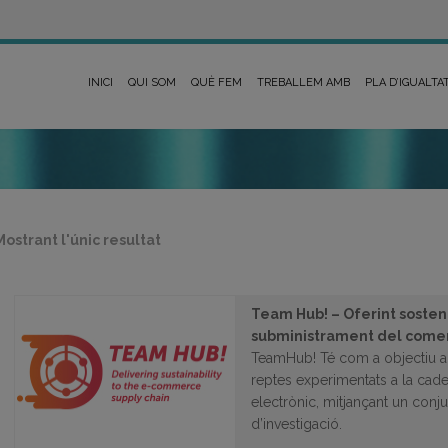
INICI
QUI SOM
QUÈ FEM
TREBALLEM AMB
PLA D’IGUALTA
Mostrant l'únic resultat
Team Hub! – Oferint sosteni
subministrament del comer
TeamHub! Té com a objectiu abo
reptes experimentats a la ca
electrònic, mitjançant un conjun
d’investigació.