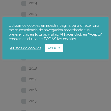
2024
2023
2022
Utilizamos cookies en nuestra página para ofrecer una
mejor experiencia de navegación recordando tus
preferencias en futuras visitas. Al hacer click en "Acepto",
2021
consientes el uso de TODAS las cookies.
2020
Ajustes de cookies
ACEPTO
2019
2018
2017
2016
2015