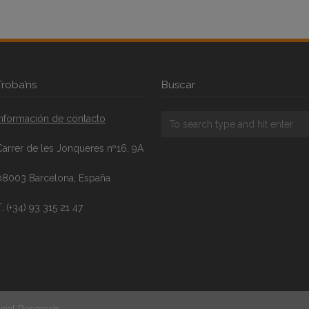
Troba’ns
Buscar
Información de contacto
Carrer de les Jonqueres nº16, 9A
08003 Barcelona, España
. (+34) 93 315 21 47
cial Research