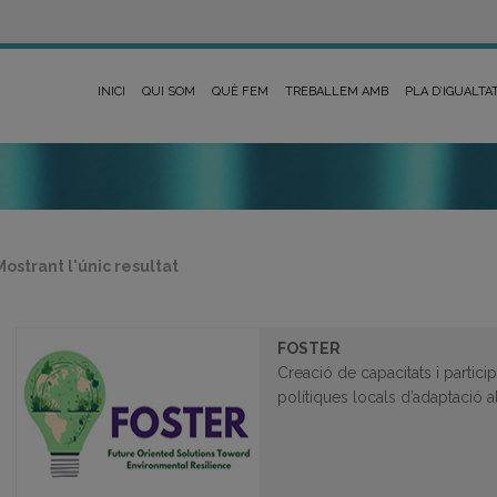
INICI
QUI SOM
QUÈ FEM
TREBALLEM AMB
PLA D’IGUALTA
Mostrant l'únic resultat
FOSTER
Creació de capacitats i partici
polítiques locals d’adaptació a