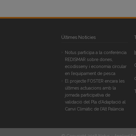
Últimes Notícies
Notus participa a la conferència
REDISMAR sobre dones,
ecodisseny i economia circular
en l’equipament de pesca
El projecte FOSTER encara les
últimes actuacions amb la
T
jornada participativa de
validació del Pla d’Adaptació al
Canvi Climàtic de l’Alt Palància
© Copyright 2018 Notus :: Applied So