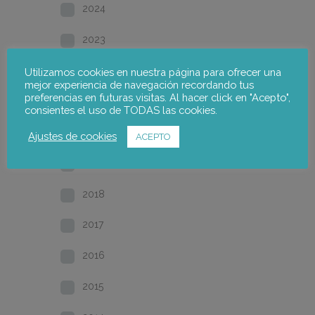
2024
2023
2022
Utilizamos cookies en nuestra página para ofrecer una
mejor experiencia de navegación recordando tus
preferencias en futuras visitas. Al hacer click en "Acepto",
2021
consientes el uso de TODAS las cookies.
2020
Ajustes de cookies
ACEPTO
2019
2018
2017
2016
2015