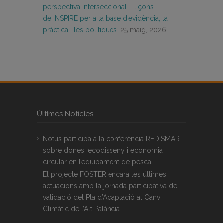
perspectiva interseccional. Lliçons
de INSPIRE per a la base d’evidència, la
pràctica i les polítiques.
25 maig, 2026
Últimes Notícies
Notus participa a la conferència REDISMAR
sobre dones, ecodisseny i economia
circular en l’equipament de pesca
El projecte FOSTER encara les últimes
actuacions amb la jornada participativa de
validació del Pla d’Adaptació al Canvi
Climàtic de l’Alt Palància