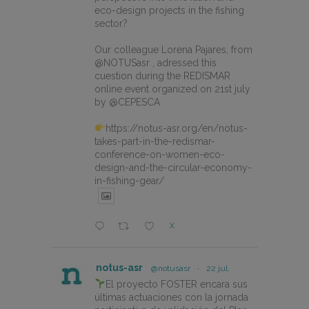
eco-design projects in the fishing
sector?
Our colleague Lorena Pajares, from
@NOTUSasr , adressed this
cuestion during the REDISMAR
online event organized on 21st july
by @CEPESCA
https://notus-asr.org/en/notus-
takes-part-in-the-redismar-
conference-on-women-eco-
design-and-the-circular-economy-
in-fishing-gear/
X
notus-asr
@notusasr
·
22 jul.
El proyecto FOSTER encara sus
últimas actuaciones con la jornada