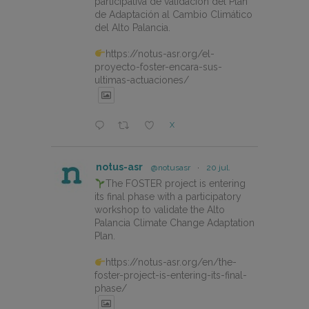
participativa de validación del Plan
de Adaptación al Cambio Climático
del Alto Palancia.
https://notus-asr.org/el-
proyecto-foster-encara-sus-
ultimas-actuaciones/
X
notus-asr
@notusasr
·
20 jul.
The FOSTER project is entering
its final phase with a participatory
workshop to validate the Alto
Palancia Climate Change Adaptation
Plan.
https://notus-asr.org/en/the-
foster-project-is-entering-its-final-
phase/