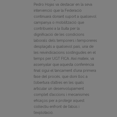
Pedro Hojas va destacar en la seva
intervenció que la Federació
continuarà donant suport a qualsevol
campanya o mobilització que
contribueixi a la lluita per la
dignificació de les condicions
laborals dels temporers i temporeres
desplaçats a qualsevol país, una de
les reivindicacions sostingudes en el
temps per UGT FICA. Així mateix, va
assenyalar que aquesta conferència
final sigui el tancament d’una primera
fase del procés, que doni lloc a
l’obertura d’altres en les quals
articular un desenvolupament
complet d’accions i mecanismes
eficaços per a protegir aquest
col·lectiu enfront de l’abús i
l’explotació.