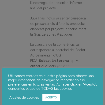
l’encarregat de presentar l’informe
final del projecte.
Julia Frías, notus va ser l’encarregada
de presentar els diferents productes
elaborats pel projecte, principalment
la Guia de Bones Pràctiques.
La clausura de la conferència va
correspondre al secretari del Sector
Agroalimentari d’UGT
FICA,
Sebastián Serena
, qui va
criticar que “dels 700.000
treballadors del sector a Espanya,
Utilizamos cookies en nuestra página para ofrecer una
160.000 són immigrants que estan
mejor experiencia de navegación recordando tus
farts d’enfrontar-se al frau i
preferencias en futuras visitas. Al hacer click en "Acepto",
l’explotació”. Per això, Serena
consientes el uso de TODAS las cookies.
assenyalà la importància de
Ajustes de cookies
ACEPTO
l’enfortiment de l’Autoritat Laboral
Europea i d’impulsar campanyes