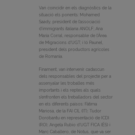
Van coincidir en els diagnòstics de la
situació els ponents: Mohamed
Saady, president de l’associació
d’immigrants italiana ANOLF; Ana
María Corral, responsable de l’Àrea
de Migracions d’UGT; i Ió Paunel,
president dels productors agrícoles
de Romania.
Finament, van intervenir cadascun
dels responsables del projecte per a
assenyalar les troballes més
importants i els reptes als quals
s’enfronten els treballadors del sector
en els diferents països: Fàtima
Mariosa, de la FAI CIL (IT); Tudor
Dorobantu en representació de ICDI
(RO); Angela Rubio d’UGT FICA (ÉS) i
Marc Caballero, de Notus, que va ser