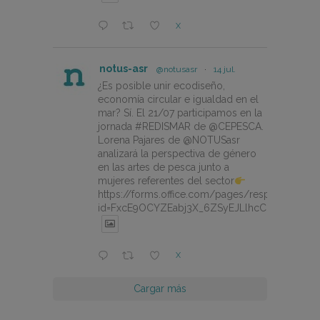
X
notus-asr
@notusasr
·
14 jul.
¿Es posible unir ecodiseño,
economía circular e igualdad en el
mar? Sí. El 21/07 participamos en la
jornada #REDISMAR de @CEPESCA.
Lorena Pajares de @NOTUSasr
analizará la perspectiva de género
en las artes de pesca junto a
mujeres referentes del sector
https://forms.office.com/pages/responsepage.
id=FxcE9OCYZEabj3X_6ZSyEJLlhcCnV5BFtDY
X
Cargar más