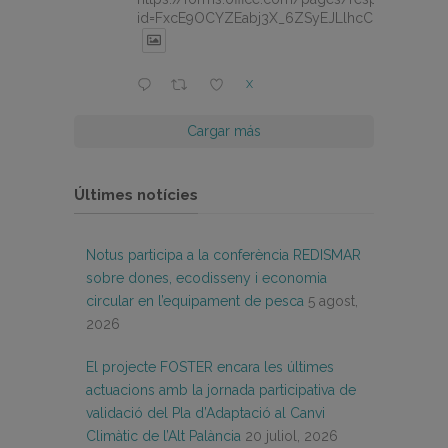
id=FxcE9OCYZEabj3X_6ZSyEJLlhcCnV5BFtDY
X
Cargar más
Últimes notícies
Notus participa a la conferència REDISMAR
sobre dones, ecodisseny i economia
circular en l’equipament de pesca
5 agost,
2026
El projecte FOSTER encara les últimes
actuacions amb la jornada participativa de
validació del Pla d’Adaptació al Canvi
Climàtic de l’Alt Palància
20 juliol, 2026