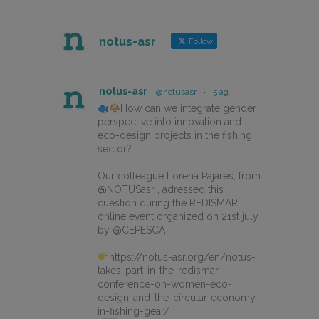
notus-asr
Follow
notus-asr
@notusasr
·
5 ag.
How can we integrate gender
perspective into innovation and
eco-design projects in the fishing
sector?
Our colleague Lorena Pajares, from
@NOTUSasr , adressed this
cuestion during the REDISMAR
online event organized on 21st july
by @CEPESCA
https://notus-asr.org/en/notus-
takes-part-in-the-redismar-
conference-on-women-eco-
design-and-the-circular-economy-
in-fishing-gear/