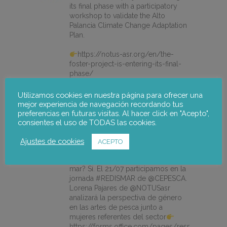
its final phase with a participatory
workshop to validate the Alto
Palancia Climate Change Adaptation
Plan.
https://notus-asr.org/en/the-
foster-project-is-entering-its-final-
phase/
Utilizamos cookies en nuestra página para ofrecer una
mejor experiencia de navegación recordando tus
X
preferencias en futuras visitas. Al hacer click en "Acepto",
consientes el uso de TODAS las cookies.
notus-asr
@notusasr
·
14 jul.
Ajustes de cookies
ACEPTO
¿Es posible unir ecodiseño,
economía circular e igualdad en el
mar? Sí. El 21/07 participamos en la
jornada #REDISMAR de @CEPESCA.
Lorena Pajares de @NOTUSasr
analizará la perspectiva de género
en las artes de pesca junto a
mujeres referentes del sector
https://forms.office.com/pages/responsepage.