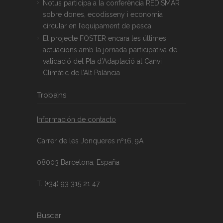
Notus participa a la conferència REDISMAR
sobre dones, ecodisseny i economia
circular en l’equipament de pesca
El projecte FOSTER encara les últimes
actuacions amb la jornada participativa de
validació del Pla d’Adaptació al Canvi
Climàtic de l’Alt Palància
Troba’ns
Información de contacto
Carrer de les Jonqueres nº16, 9A
08003 Barcelona, España
T. (+34) 93 315 21 47
Buscar