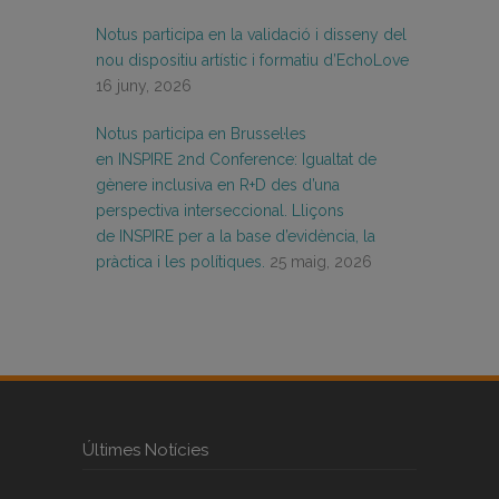
Notus participa en la validació i disseny del
nou dispositiu artístic i formatiu d’EchoLove
16 juny, 2026
Notus participa en Brussel·les
en INSPIRE 2nd Conference: Igualtat de
gènere inclusiva en R+D des d’una
perspectiva interseccional. Lliçons
de INSPIRE per a la base d’evidència, la
pràctica i les polítiques.
25 maig, 2026
Últimes Notícies