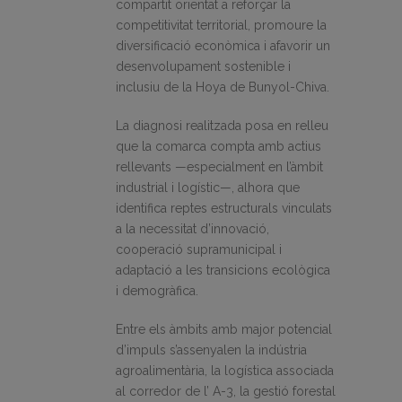
compartit orientat a reforçar la
competitivitat territorial, promoure la
diversificació econòmica i afavorir un
desenvolupament sostenible i
inclusiu de la Hoya de Bunyol-Chiva.
La diagnosi realitzada posa en relleu
que la comarca compta amb actius
rellevants —especialment en l’àmbit
industrial i logístic—, alhora que
identifica reptes estructurals vinculats
a la necessitat d’innovació,
cooperació supramunicipal i
adaptació a les transicions ecològica
i demogràfica.
Entre els àmbits amb major potencial
d’impuls s’assenyalen la indústria
agroalimentària, la logística associada
al corredor de l’ A-3, la gestió forestal