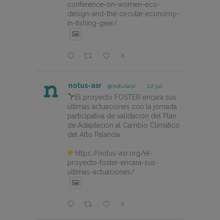
conference-on-women-eco-
design-and-the-circular-economy-
in-fishing-gear/
X
notus-asr
@notusasr
·
22 jul.
El proyecto FOSTER encara sus
últimas actuaciones con la jornada
participativa de validación del Plan
de Adaptación al Cambio Climático
del Alto Palancia.
https://notus-asr.org/el-
proyecto-foster-encara-sus-
ultimas-actuaciones/
X