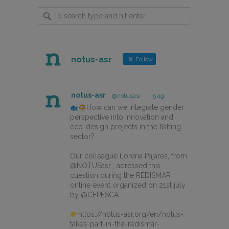
notus-asr
Follow
notus-asr
@notusasr
·
5 ag.
How can we integrate gender
perspective into innovation and
eco-design projects in the fishing
sector?
Our colleague Lorena Pajares, from
@NOTUSasr , adressed this
cuestion during the REDISMAR
online event organized on 21st july
by @CEPESCA
https://notus-asr.org/en/notus-
takes-part-in-the-redismar-