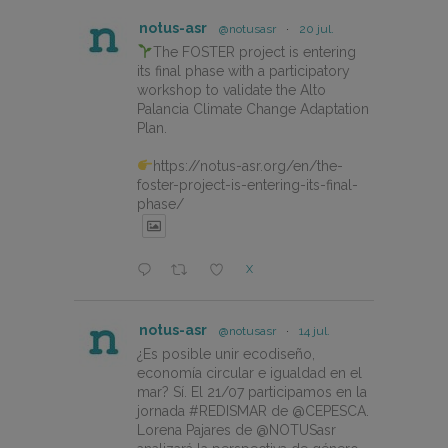
notus-asr
@notusasr
·
20 jul.
The FOSTER project is entering
its final phase with a participatory
workshop to validate the Alto
Palancia Climate Change Adaptation
Plan.
https://notus-asr.org/en/the-
foster-project-is-entering-its-final-
phase/
X
notus-asr
@notusasr
·
14 jul.
¿Es posible unir ecodiseño,
economía circular e igualdad en el
mar? Sí. El 21/07 participamos en la
jornada #REDISMAR de @CEPESCA.
Lorena Pajares de @NOTUSasr