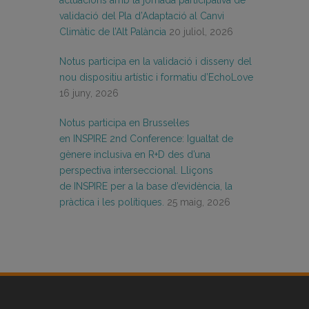
actuacions amb la jornada participativa de
validació del Pla d’Adaptació al Canvi
Climàtic de l’Alt Palància
20 juliol, 2026
Notus participa en la validació i disseny del
nou dispositiu artístic i formatiu d’EchoLove
16 juny, 2026
Notus participa en Brussel·les
en INSPIRE 2nd Conference: Igualtat de
gènere inclusiva en R+D des d’una
perspectiva interseccional. Lliçons
de INSPIRE per a la base d’evidència, la
pràctica i les polítiques.
25 maig, 2026