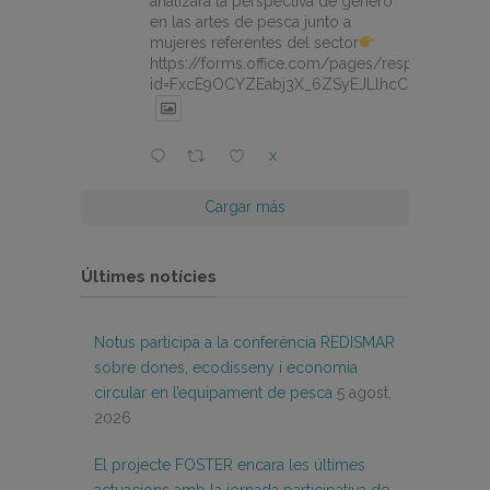
analizará la perspectiva de género
en las artes de pesca junto a
mujeres referentes del sector
https://forms.office.com/pages/responsepage.
id=FxcE9OCYZEabj3X_6ZSyEJLlhcCnV5BFtDY
X
Cargar más
Últimes notícies
Notus participa a la conferència REDISMAR
sobre dones, ecodisseny i economia
circular en l’equipament de pesca
5 agost,
2026
El projecte FOSTER encara les últimes