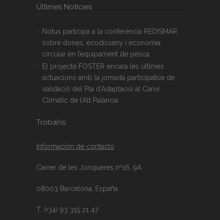
Últimes Notícies
Notus participa a la conferència REDISMAR
sobre dones, ecodisseny i economia
circular en l’equipament de pesca
El projecte FOSTER encara les últimes
actuacions amb la jornada participativa de
validació del Pla d’Adaptació al Canvi
Climàtic de l’Alt Palància
Troba’ns
Información de contacto
Carrer de les Jonqueres nº16, 9A
08003 Barcelona, España
T. (+34) 93 315 21 47