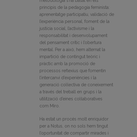
metodologia s’ha basat en els
principis de la pedagogia feminista:
aprenentatge participatiu, validació de
l’experiència personal, foment de la
justícia social, l’activisme i la
responsabilitat i desenvolupament
del pensament crític i l’obertura
mental. Per a això, hem alternat la
impartició de contingut teòric i
pràctic amb la promoció de
processos reflexius que fomentin
l’intercanvi d’experiències i la
generació col·lectiva de coneixement
a través del treball en grups i la
utilització d’eines col·laboratives
com Miro.
Ha estat un procés molt enriquidor
per a Notus, on no sols hem tingut
l’oportunitat de compartir mirades i