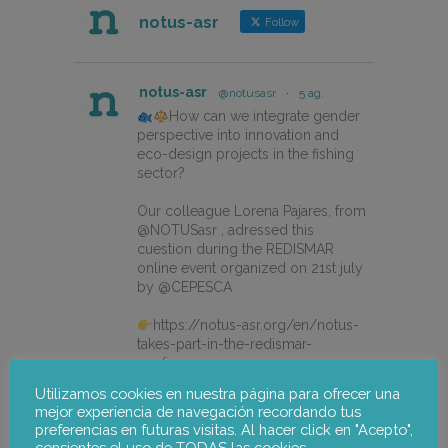
notus-asr
Follow
notus-asr
@notusasr
·
5 ag.
How can we integrate gender
perspective into innovation and
eco-design projects in the fishing
sector?
Our colleague Lorena Pajares, from
@NOTUSasr , adressed this
cuestion during the REDISMAR
online event organized on 21st july
by @CEPESCA
https://notus-asr.org/en/notus-
takes-part-in-the-redismar-
conference-on-women-eco-
design-and-the-circular-economy-
Utilizamos cookies en nuestra página para ofrecer una
in-fishing-gear/
mejor experiencia de navegación recordando tus
preferencias en futuras visitas. Al hacer click en "Acepto",
consientes el uso de TODAS las cookies.