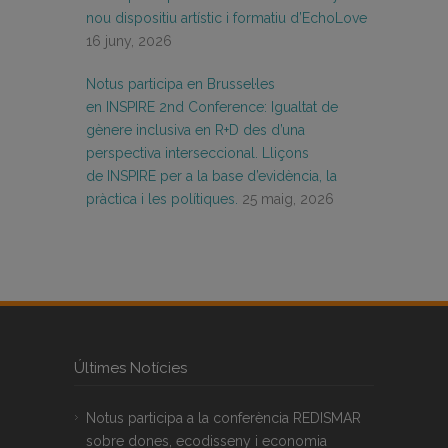
nou dispositiu artístic i formatiu d’EchoLove
16 juny, 2026
Notus participa en Brussel·les
en INSPIRE 2nd Conference: Igualtat de
gènere inclusiva en R+D des d’una
perspectiva interseccional. Lliçons
de INSPIRE per a la base d’evidència, la
pràctica i les polítiques.
25 maig, 2026
Últimes Notícies
Notus participa a la conferència REDISMAR
sobre dones, ecodisseny i economia