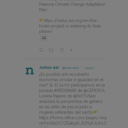
Palancia Climate Change Adaptation
Plan.
https://notus-asr.org/en/the-
foster-project-is-entering-its-final-
phase/
X
notus-asr
@notusasr
·
14 jul.
¿Es posible unir ecodiseño,
economía circular e igualdad en el
mar? Sí. El 21/07 participamos en la
jornada #REDISMAR de @CEPESCA.
Lorena Pajares de @NOTUSasr
analizará la perspectiva de género
en las artes de pesca junto a
mujeres referentes del sector
https://forms.office.com/pages/responsepage.
id=FxcE9OCYZEabj3X_6ZSyEJLlhcCnV5BFtDY