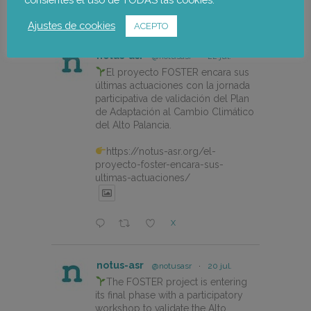
X
Ajustes de cookies
ACEPTO
notus-asr
@notusasr
·
22 jul.
El proyecto FOSTER encara sus
últimas actuaciones con la jornada
participativa de validación del Plan
de Adaptación al Cambio Climático
del Alto Palancia.
https://notus-asr.org/el-
proyecto-foster-encara-sus-
ultimas-actuaciones/
X
notus-asr
@notusasr
·
20 jul.
The FOSTER project is entering
its final phase with a participatory
workshop to validate the Alto