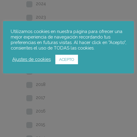
2024
2023
2022
Utilizamos cookies en nuestra página para ofrecer una
mejor experiencia de navegación recordando tus
preferencias en futuras visitas. Al hacer click en "Acepto",
2021
consientes el uso de TODAS las cookies.
2020
Ajustes de cookies
ACEPTO
2019
2018
2017
2016
2015