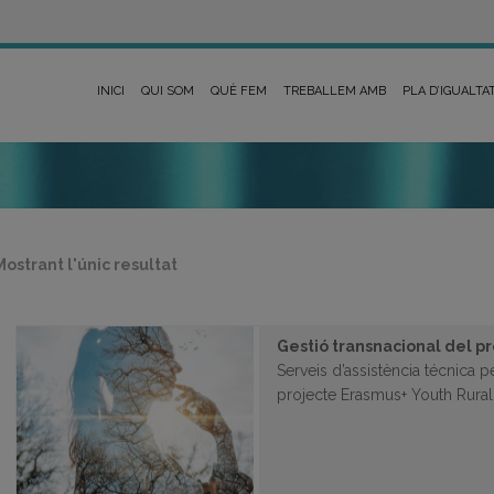
INICI
QUI SOM
QUÈ FEM
TREBALLEM AMB
PLA D’IGUALTA
Mostrant l'únic resultat
Gestió transnacional del 
Serveis d’assistència técnica p
projecte Erasmus+ Youth Rur