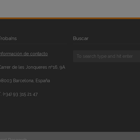
Troba’ns
Buscar
Información de contacto
Carrer de les Jonqueres nº16, 9A
08003 Barcelona, España
. (+34) 93 315 21 47
cial Research