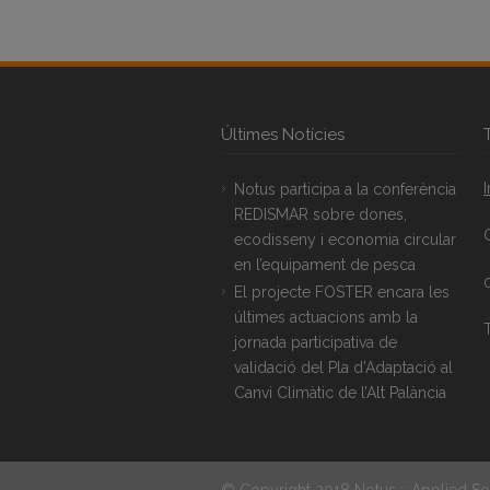
Últimes Notícies
Notus participa a la conferència
REDISMAR sobre dones,
ecodisseny i economia circular
en l’equipament de pesca
El projecte FOSTER encara les
últimes actuacions amb la
T
jornada participativa de
validació del Pla d’Adaptació al
Canvi Climàtic de l’Alt Palància
© Copyright 2018 Notus :: Applied So