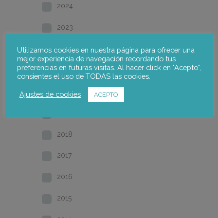
2024
2023
2022
Utilizamos cookies en nuestra página para ofrecer una
mejor experiencia de navegación recordando tus
preferencias en futuras visitas. Al hacer click en "Acepto",
2021
consientes el uso de TODAS las cookies.
2020
Ajustes de cookies
ACEPTO
2019
2018
2017
2016
2015