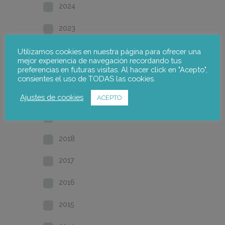
2024
2023
2022
Utilizamos cookies en nuestra página para ofrecer una
mejor experiencia de navegación recordando tus
preferencias en futuras visitas. Al hacer click en "Acepto",
2021
consientes el uso de TODAS las cookies.
2020
Ajustes de cookies
ACEPTO
2019
2018
2017
2016
2015