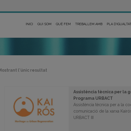
INICI
QUI SOM
QUÈ FEM
TREBALLEM AMB
PLA D’IGUALTA
Mostrant l'únic resultat
Assistència tècnica per la g
Programa URBACT
Assistència tècnica per a la coo
comunicació de la xarxa Kair
URBACT III