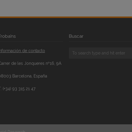
Troba’ns
Buscar
Información de contacto
Carrer de les Jonqueres nº16, 9A
08003 Barcelona, España
. (+34) 93 315 21 47
cial Research