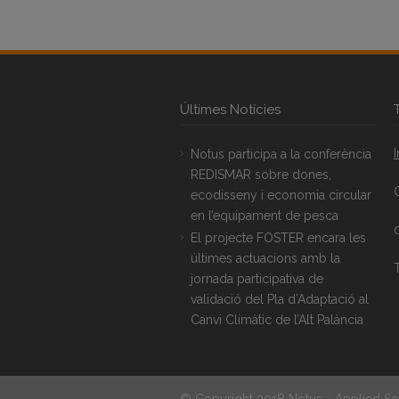
Últimes Notícies
Notus participa a la conferència
REDISMAR sobre dones,
ecodisseny i economia circular
en l’equipament de pesca
El projecte FOSTER encara les
últimes actuacions amb la
T
jornada participativa de
validació del Pla d’Adaptació al
Canvi Climàtic de l’Alt Palància
© Copyright 2018 Notus :: Applied So