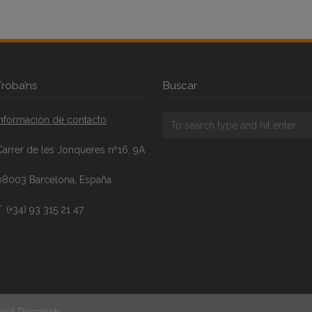
Troba’ns
Buscar
Información de contacto
Carrer de les Jonqueres nº16, 9A
08003 Barcelona, España
. (+34) 93 315 21 47
cial Research