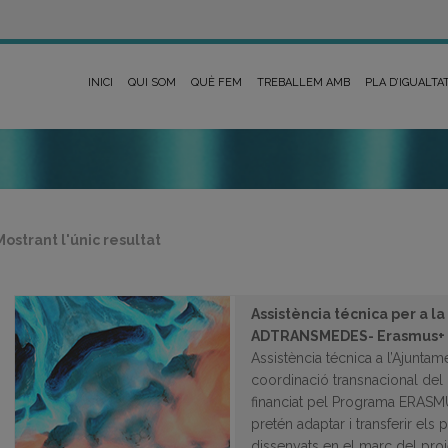
INICI
QUI SOM
QUÈ FEM
TREBALLEM AMB
PLA D’IGUALTA
Mostrant l'únic resultat
Assistència técnica per a la
ADTRANSMEDES- Erasmus+
Assistència técnica a l’Ajuntame
coordinació transnacional d
financiat pel Programa ERAS
pretén adaptar i transferir els
dissenyats en el marc del pro