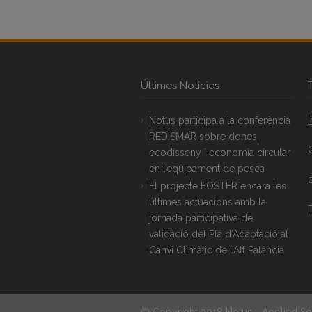
Últimes Notícies
Notus participa a la conferència
REDISMAR sobre dones,
ecodisseny i economia circular
en l’equipament de pesca
El projecte FOSTER encara les
últimes actuacions amb la
T
jornada participativa de
validació del Pla d’Adaptació al
Canvi Climàtic de l’Alt Palància
© Copyright 2018 Notus :: Applied So