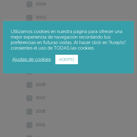
2024
2023
2022
Utilizamos cookies en nuestra página para ofrecer una
mejor experiencia de navegación recordando tus
preferencias en futuras visitas. Al hacer click en "Acepto",
2021
consientes el uso de TODAS las cookies.
2020
Ajustes de cookies
ACEPTO
2019
2018
2017
2016
2015