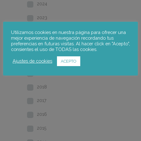
2024
2023
2022
Utilizamos cookies en nuestra página para ofrecer una
mejor experiencia de navegación recordando tus
preferencias en futuras visitas. Al hacer click en "Acepto",
2021
consientes el uso de TODAS las cookies.
2020
Ajustes de cookies
ACEPTO
2019
2018
2017
2016
2015