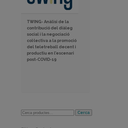
TWING- Anàlisi de la
contribució del diàleg
social i la negociació
col·lectiva a la promoció
del teletreball decent i
productiu en l’escenari
post-COVID-19
Cerca