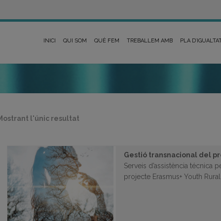
INICI
QUI SOM
QUÈ FEM
TREBALLEM AMB
PLA D’IGUALTA
Mostrant l'únic resultat
Gestió transnacional del 
Serveis d’assistència técnica p
projecte Erasmus+ Youth Rur