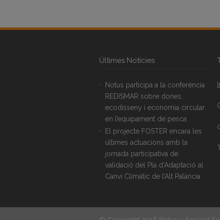
Últimes Notícies
Notus participa a la conferència
REDISMAR sobre dones,
ecodisseny i economia circular
en l’equipament de pesca
El projecte FOSTER encara les
últimes actuacions amb la
T
jornada participativa de
validació del Pla d’Adaptació al
Canvi Climàtic de l’Alt Palància
© Copyright 2018 Notus :: Applied So