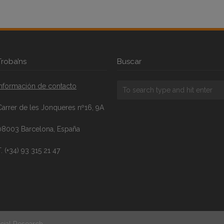
Troba’ns
Buscar
Información de contacto
Carrer de les Jonqueres nº16, 9A
08003 Barcelona, España
. (+34) 93 315 21 47
cial Research