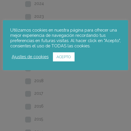
2024
2023
2022
Utilizamos cookies en nuestra página para ofrecer una
mejor experiencia de navegación recordando tus
preferencias en futuras visitas. Al hacer click en "Acepto",
2021
consientes el uso de TODAS las cookies.
2020
Ajustes de cookies
ACEPTO
2019
2018
2017
2016
2015