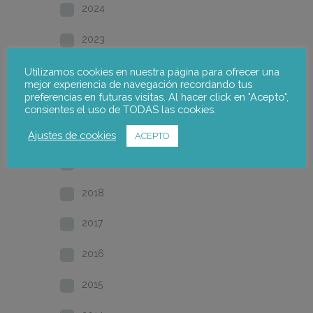
2024
2023
2022
Utilizamos cookies en nuestra página para ofrecer una
mejor experiencia de navegación recordando tus
preferencias en futuras visitas. Al hacer click en "Acepto",
2021
consientes el uso de TODAS las cookies.
2020
Ajustes de cookies
ACEPTO
2019
2018
2017
2016
2015