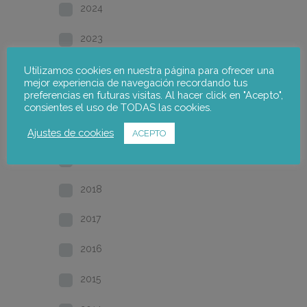
2024
2023
2022
Utilizamos cookies en nuestra página para ofrecer una
mejor experiencia de navegación recordando tus
preferencias en futuras visitas. Al hacer click en "Acepto",
2021
consientes el uso de TODAS las cookies.
2020
Ajustes de cookies
ACEPTO
2019
2018
2017
2016
2015