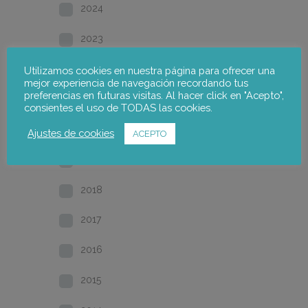
2024
2023
2022
Utilizamos cookies en nuestra página para ofrecer una
mejor experiencia de navegación recordando tus
preferencias en futuras visitas. Al hacer click en "Acepto",
2021
consientes el uso de TODAS las cookies.
2020
Ajustes de cookies
ACEPTO
2019
2018
2017
2016
2015