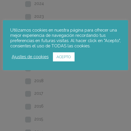
2024
2023
2022
Utilizamos cookies en nuestra página para ofrecer una
mejor experiencia de navegación recordando tus
preferencias en futuras visitas. Al hacer click en "Acepto",
2021
consientes el uso de TODAS las cookies.
2020
Ajustes de cookies
ACEPTO
2019
2018
2017
2016
2015