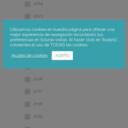
2024
2023
2022
Utilizamos cookies en nuestra página para ofrecer una
mejor experiencia de navegación recordando tus
preferencias en futuras visitas. Al hacer click en "Acepto",
2021
consientes el uso de TODAS las cookies.
2020
Ajustes de cookies
ACEPTO
2019
2018
2017
2016
2015