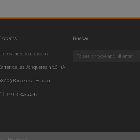
Troba’ns
Buscar
Información de contacto
Carrer de les Jonqueres nº16, 9A
08003 Barcelona, España
. (+34) 93 315 21 47
cial Research