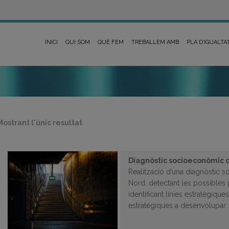
INICI
QUI SOM
QUÈ FEM
TREBALLEM AMB
PLA D’IGUALTA
Mostrant l'únic resultat
Diagnòstic socioeconòmic d
Realització d’una diagnòstic s
Nord, detectant les possibles p
identificant línies estratègique
estratègiques a desenvolupar.