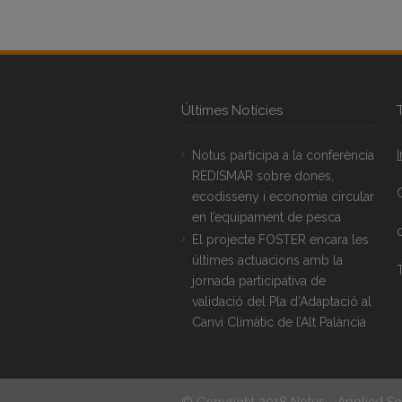
Últimes Notícies
Notus participa a la conferència
REDISMAR sobre dones,
ecodisseny i economia circular
en l’equipament de pesca
El projecte FOSTER encara les
últimes actuacions amb la
T
jornada participativa de
validació del Pla d’Adaptació al
Canvi Climàtic de l’Alt Palància
© Copyright 2018 Notus :: Applied So