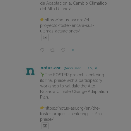
de Adaptación al Cambio Climático
del Alto Palancia.
https://notus-asr.org/el-
proyecto-foster-encara-sus-
ultimas-actuaciones/
X
notus-asr
@notusasr
·
20 jul.
The FOSTER project is entering
its final phase with a participatory
workshop to validate the Alto
Palancia Climate Change Adaptation
Plan.
https://notus-asr.org/en/the-
foster-project-is-entering-its-final-
phase/