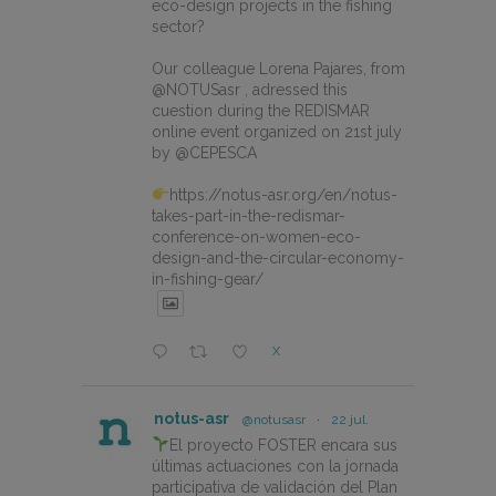
eco-design projects in the fishing
sector?
Our colleague Lorena Pajares, from
@NOTUSasr , adressed this
cuestion during the REDISMAR
online event organized on 21st july
by @CEPESCA
https://notus-asr.org/en/notus-
takes-part-in-the-redismar-
conference-on-women-eco-
design-and-the-circular-economy-
in-fishing-gear/
X
notus-asr
@notusasr
·
22 jul.
El proyecto FOSTER encara sus
últimas actuaciones con la jornada
participativa de validación del Plan