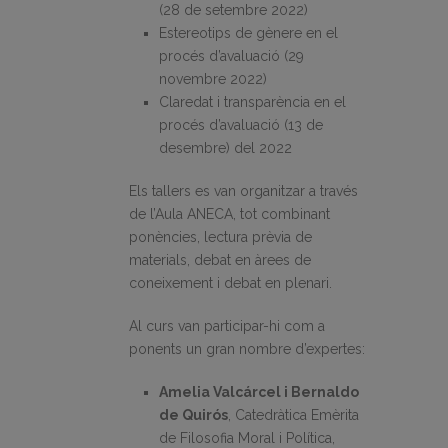
(28 de setembre 2022)
Estereotips de gènere en el
procés d’avaluació (29
novembre 2022)
Claredat i transparència en el
procés d’avaluació (13 de
desembre) del 2022
Els tallers es van organitzar a través
de l’Aula ANECA, tot combinant
ponències, lectura prèvia de
materials, debat en àrees de
coneixement i debat en plenari.
Al curs van participar-hi com a
ponents un gran nombre d’expertes:
Amelia Valcárcel i Bernaldo
de Quirós
, Catedràtica Emèrita
de Filosofia Moral i Política,