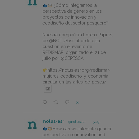
¿Cómo integramos la
perspectiva de género en los
proyectos de innovación y
ecodiseño del sector pesquero?
Nuestra compañera Lorena Pajares,
de @NOTUSasr, abordó esta
cuestión en el evento de
REDISMAR, organizado el 21 de
julio por @CEPESCA.
https://notus-asr.org/redismar-
mujeres-ecodiseno-y-economia-
circular-en-las-artes-de-pesca/
X
notus-asr
@notusasr
·
5 ag.
How can we integrate gender
perspective into innovation and