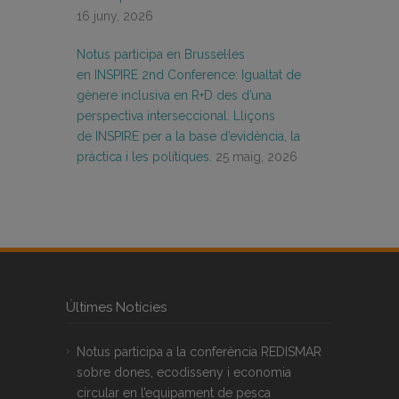
16 juny, 2026
Notus participa en Brussel·les
en INSPIRE 2nd Conference: Igualtat de
gènere inclusiva en R+D des d’una
perspectiva interseccional. Lliçons
de INSPIRE per a la base d’evidència, la
pràctica i les polítiques.
25 maig, 2026
Últimes Notícies
Notus participa a la conferència REDISMAR
sobre dones, ecodisseny i economia
circular en l’equipament de pesca