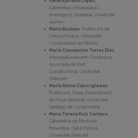
Irene Epifanio López
,
Catedràtica d’Estadística i
Investigació Operativa, Universitat
Jaume I
María Bustelo
, Professora de
Ciència Política, Universitat
Complutense de Madrid
María Concepción Torres Díaz
,
Advocada exercent i Professora
Associada de Dret
Constitucional, Universitat
d’Alacant
María Alzina Calvo Iglesias
,
Professora Titular, Departament
de Física Aplicada, Universitat
Santiago de Compostel·la
María Teresa Ruiz Cantero
,
Catedràtica de Medicina
Preventiva i Salut Pública,
Universitat d’Alacant