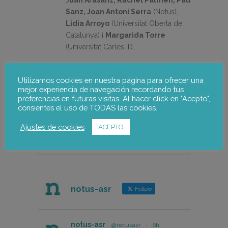
J
uan Arasanz, Rachel Palmén, Pau
Sanz, Joan Antoni Serra
(Notus),
Lidia Arroyo
(Universitat Oberta de
Catalunya) i
Margarida Torre
(Universitat Carles III).
Utilizamos cookies en nuestra página para ofrecer una
mejor experiencia de navegación recordando tus
preferencias en futuras visitas. Al hacer click en "Acepto",
consientes el uso de TODAS las cookies.
Ajustes de cookies
ACEPTO
notus-asr
Follow
notus-asr
@notusasr
·
6h