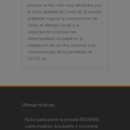
porque se han visto muy afectados por
la crisis sanitaria de Covid-19. El estudio
pretende mejorar la comprensión de
cómo el diálogo social y la
negociación colectiva han
desempeñado un papel en la
adaptación de los dos sectores a las
consecuencias de la pandemia de
COVID-19
Últimas Noticias
Notus participa en la jornada REDISMAR
sobre mujeres, ecodiseño y economía