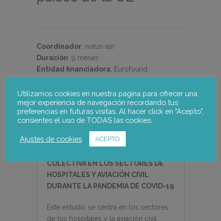
Coordinador
:
notus-asr
Duración
:
9 meses
Entidad financiadora
:
Eurofound
Socios
:
Forschungs- u Beratungsstelle
Arbeitswelt [FORBA] (AT)
Utilizamos cookies en nuestra página para ofrecer una
mejor experiencia de navegación recordando tus
preferencias en futuras visitas. Al hacer click en "Acepto",
consientes el uso de TODAS las cookies.
Descripción
Ajustes de cookies
ACEPTO
DIÁLOGO SOCIAL Y NEGOCIACIÓN
COLECTIVA EN LOS SECTORES DE
HOSPITALES Y AVIACIÓN CIVIL
DURANTE LA PANDEMIA DE COVID-19
Este estudio se centra en los sectores
de los hospitales y la aviación civil