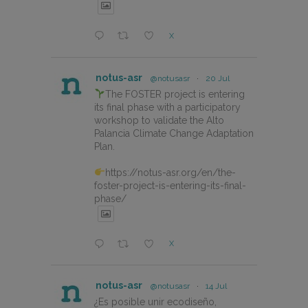
X
notus-asr
@notusasr
·
20 Jul
The FOSTER project is entering
its final phase with a participatory
workshop to validate the Alto
Palancia Climate Change Adaptation
Plan.
https://notus-asr.org/en/the-
foster-project-is-entering-its-final-
phase/
X
notus-asr
@notusasr
·
14 Jul
¿Es posible unir ecodiseño,