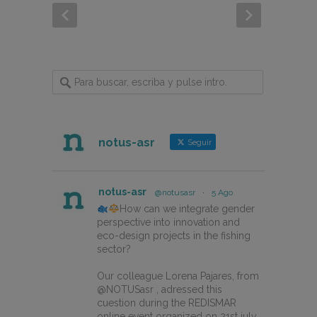
notus-asr
Seguir
notus-asr
@notusasr
·
5 Ago
How can we integrate gender
perspective into innovation and
eco-design projects in the fishing
sector?
Our colleague Lorena Pajares, from
@NOTUSasr , adressed this
cuestion during the REDISMAR
online event organized on 21st july