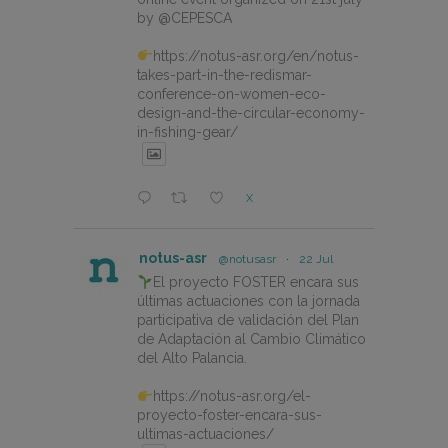
by @CEPESCA
https://notus-asr.org/en/notus-
takes-part-in-the-redismar-
conference-on-women-eco-
design-and-the-circular-economy-
in-fishing-gear/
X
notus-asr
@notusasr
·
22 Jul
El proyecto FOSTER encara sus
últimas actuaciones con la jornada
participativa de validación del Plan
de Adaptación al Cambio Climático
del Alto Palancia.
https://notus-asr.org/el-
proyecto-foster-encara-sus-
ultimas-actuaciones/