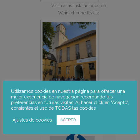
Visita a las instalaciones de
Weinscheune Kraatz
Utilizamos cookies en nuestra página para ofrecer una
mejor experiencia de navegación recordando tus
Foto de grupo en las instalaciones de
preferencias en futuras visitas. Al hacer click en "Acepto",
Joachimsthalisches Gymnasium
consientes el uso de TODAS las cookies.
Más información sobre el
proyecto:
Ajustes de cookies
ACEPTO