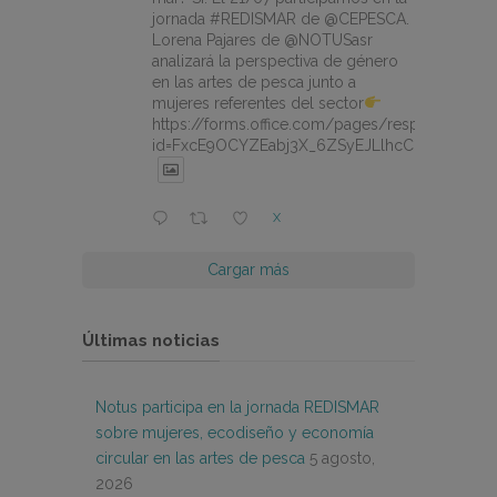
jornada #REDISMAR de @CEPESCA.
Lorena Pajares de @NOTUSasr
analizará la perspectiva de género
en las artes de pesca junto a
mujeres referentes del sector
https://forms.office.com/pages/responsepage.
id=FxcE9OCYZEabj3X_6ZSyEJLlhcCnV5BFtDY
X
Cargar más
Últimas noticias
Notus participa en la jornada REDISMAR
sobre mujeres, ecodiseño y economía
circular en las artes de pesca
5 agosto,
2026