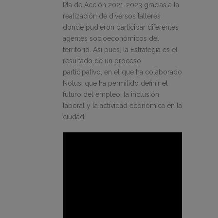
Pla de Acción 2021-2023 gracias a la
realización de diversos talleres
donde pudieron participar diferentes
agentes socioeconómicos del
territorio. Así pues, la Estrategia es el
resultado de un proceso
participativo, en el que ha colaborado
Notus, que ha permitido definir el
futuro del empleo, la inclusión
laboral y la actividad económica en la
ciudad.