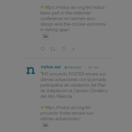
https://notus-asr.org/en/notus-
takes-part-in-the-redismar-
conference-on-women-eco-
design-and-the-circular-economy-
in-fishing-gear/
X
notus-asr
@notusasr
·
22 Jul
El proyecto FOSTER encara sus
últimas actuaciones con la jornada
participativa de validación del Plan
de Adaptación al Cambio Climático
del Alto Palancia.
https://notus-asr.org/el-
proyecto-foster-encara-sus-
ultimas-actuaciones/