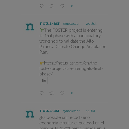
X
notus-asr
@notusasr
·
20 Jul
The FOSTER project is entering
its final phase with a participatory
workshop to validate the Alto
Palancia Climate Change Adaptation
Plan.
https://notus-asr.org/en/the-
foster-project-is-entering-its-final-
phase/
X
notus-asr
@notusasr
·
14 Jul
¿Es posible unir ecodiseño,
economía circular e igualdad en el
mar? Sí. El 21/07 participamos en la