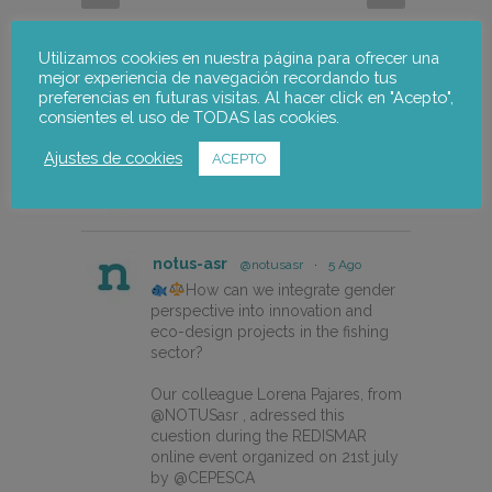
Utilizamos cookies en nuestra página para ofrecer una
mejor experiencia de navegación recordando tus
preferencias en futuras visitas. Al hacer click en "Acepto",
consientes el uso de TODAS las cookies.
Ajustes de cookies
ACEPTO
notus-asr
Seguir
notus-asr
@notusasr
·
5 Ago
How can we integrate gender
perspective into innovation and
eco-design projects in the fishing
sector?
Our colleague Lorena Pajares, from
@NOTUSasr , adressed this
cuestion during the REDISMAR
online event organized on 21st july
by @CEPESCA