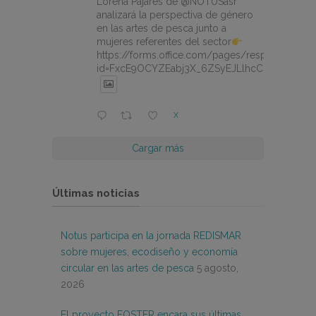
Lorena Pajares de @NOTUSasr
analizará la perspectiva de género
en las artes de pesca junto a
mujeres referentes del sector
https://forms.office.com/pages/responsepage.
id=FxcE9OCYZEabj3X_6ZSyEJLlhcCnV5BFtDY
X
Cargar más
Últimas noticias
Notus participa en la jornada REDISMAR
sobre mujeres, ecodiseño y economía
circular en las artes de pesca
5 agosto,
2026
El proyecto FOSTER encara sus últimas