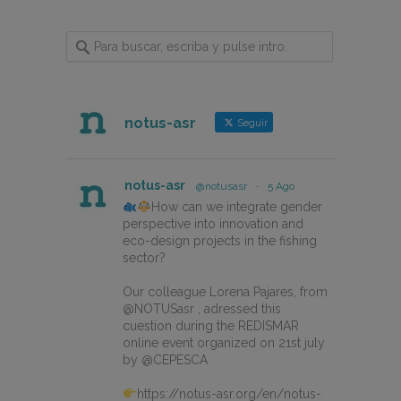
notus-asr
Seguir
notus-asr
@notusasr
·
5 Ago
How can we integrate gender
perspective into innovation and
eco-design projects in the fishing
sector?
Our colleague Lorena Pajares, from
@NOTUSasr , adressed this
cuestion during the REDISMAR
online event organized on 21st july
by @CEPESCA
https://notus-asr.org/en/notus-