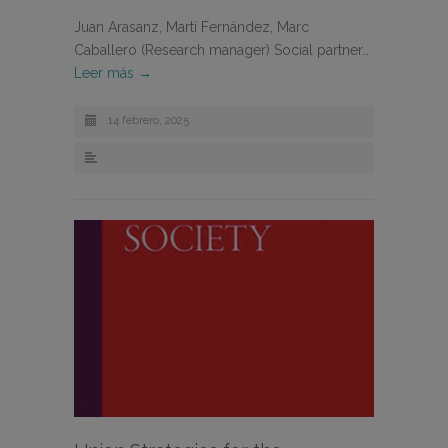
Juan Arasanz, Martí Fernández, Marc
Caballero (Research manager) Social partner…
Leer más →
14 febrero, 2025