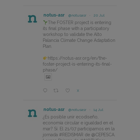
notus-asr
@notusasr
·
20 Jul
The FOSTER project is entering
its final phase with a participatory
workshop to validate the Alto
Palancia Climate Change Adaptation
Plan.
https://notus-asr.org/en/the-
foster-project-is-entering-its-final-
phase/
X
notus-asr
@notusasr
·
14 Jul
¿Es posible unir ecodiseño,
economía circular e igualdad en el
mar? Sí. El 21/07 participamos en la
jornada #REDISMAR de @CEPESCA.