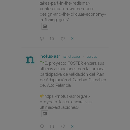
takes-part-in-the-redismar-
conference-on-women-eco-
design-and-the-circular-economy-
in-fishing-gear/
X
notus-asr
@notusasr
·
22 Jul
El proyecto FOSTER encara sus
últimas actuaciones con la jornada
participativa de validación del Plan
de Adaptación al Cambio Climático
del Alto Palancia.
https://notus-asr.org/el-
proyecto-foster-encara-sus-
ultimas-actuaciones/
X