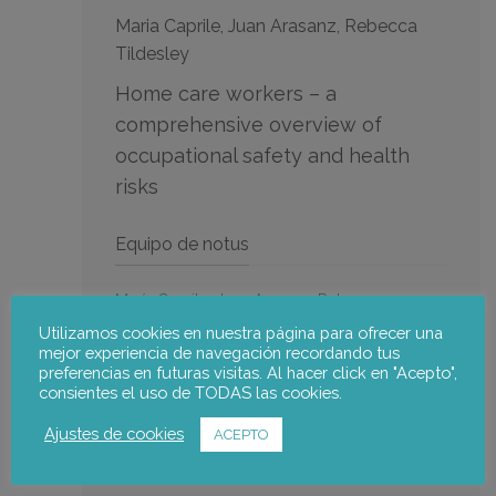
Maria Caprile, Juan Arasanz, Rebecca
Tildesley
Home care workers – a
comprehensive overview of
occupational safety and health
risks
Equipo de notus
María Caprile
,
Juan Arasanz,
Rebecca
Tildesley.
Utilizamos cookies en nuestra página para ofrecer una
mejor experiencia de navegación recordando tus
Ir a la publicación
preferencias en futuras visitas. Al hacer click en "Acepto",
consientes el uso de TODAS las cookies.
Ajustes de cookies
ACEPTO