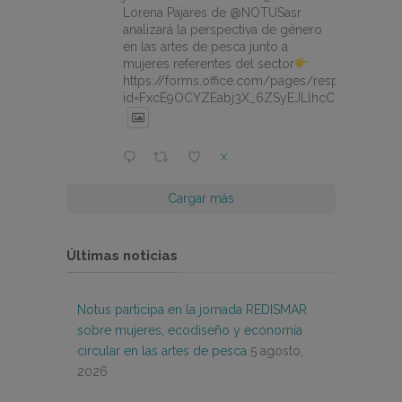
Lorena Pajares de @NOTUSasr
analizará la perspectiva de género
en las artes de pesca junto a
mujeres referentes del sector
https://forms.office.com/pages/responsepage.
id=FxcE9OCYZEabj3X_6ZSyEJLlhcCnV5BFtDY
X
Cargar más
Últimas noticias
Notus participa en la jornada REDISMAR
sobre mujeres, ecodiseño y economía
circular en las artes de pesca
5 agosto,
2026