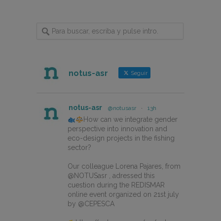
notus-asr
Seguir
notus-asr
@notusasr
·
13h
How can we integrate gender
perspective into innovation and
eco-design projects in the fishing
sector?
Our colleague Lorena Pajares, from
@NOTUSasr , adressed this
cuestion during the REDISMAR
online event organized on 21st july
by @CEPESCA