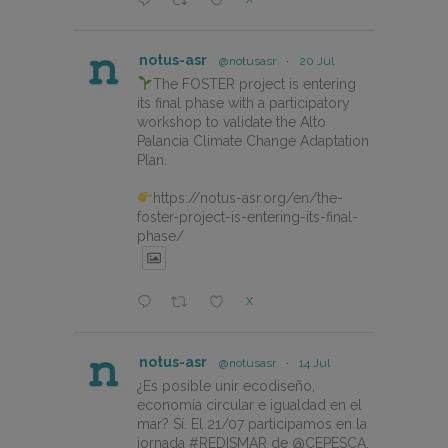
notus-asr
@notusasr
·
20 Jul
The FOSTER project is entering
its final phase with a participatory
workshop to validate the Alto
Palancia Climate Change Adaptation
Plan.
https://notus-asr.org/en/the-
foster-project-is-entering-its-final-
phase/
X
notus-asr
@notusasr
·
14 Jul
¿Es posible unir ecodiseño,
economía circular e igualdad en el
mar? Sí. El 21/07 participamos en la
jornada #REDISMAR de @CEPESCA.