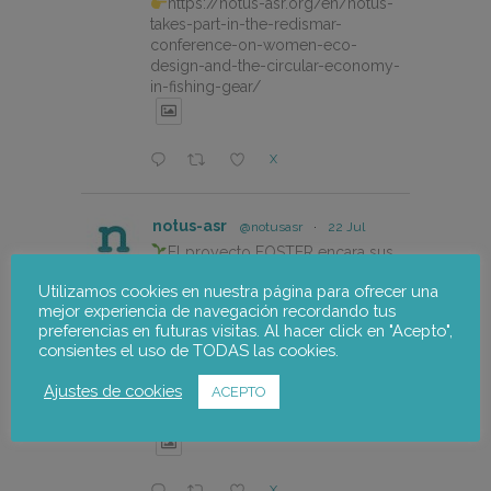
https://notus-asr.org/en/notus-
takes-part-in-the-redismar-
conference-on-women-eco-
design-and-the-circular-economy-
in-fishing-gear/
X
notus-asr
@notusasr
·
22 Jul
El proyecto FOSTER encara sus
últimas actuaciones con la jornada
Utilizamos cookies en nuestra página para ofrecer una
participativa de validación del Plan
mejor experiencia de navegación recordando tus
de Adaptación al Cambio Climático
preferencias en futuras visitas. Al hacer click en "Acepto",
del Alto Palancia.
consientes el uso de TODAS las cookies.
https://notus-asr.org/el-
Ajustes de cookies
ACEPTO
proyecto-foster-encara-sus-
ultimas-actuaciones/
X