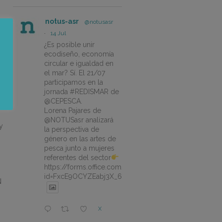
notus-asr
@notusasr
·
14 Jul
¿Es posible unir
ecodiseño, economía
circular e igualdad en
el mar? Sí. El 21/07
participamos en la
jornada #REDISMAR de
@CEPESCA.
Lorena Pajares de
@NOTUSasr analizará
y
la perspectiva de
género en las artes de
pesca junto a mujeres
referentes del sector
https://forms.office.com/pages/responsepage.aspx?
id=FxcE9OCYZEabj3X_6ZSyEJLlhcCnV5BFtDYAM7ta
N
X