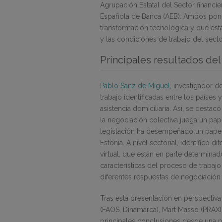
Agrupación Estatal del Sector financi
Española de Banca (AEB). Ambos ponen
transformación tecnológica y que es
y las condiciones de trabajo del secto
Principales resultados d
Pablo Sanz de Miguel
, investigador d
trabajo identificadas entre los países
asistencia domiciliaria. Así, se desta
la negociación colectiva juega un pape
legislación ha desempeñado un papel
Estonia. A nivel sectorial, identificó d
virtual, que están en parte determinad
características del proceso de trabaj
diferentes respuestas de negociación 
Tras esta presentación en perspectiva
(FAOS, Dinamarca), Märt Masso (PRAXI
principales conclusiones desde una p