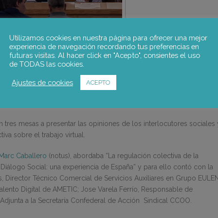
Utilizamos cookies en nuestra página para ofrecer una mejor
experiencia de navegación recordando tus preferencias en
futuras visitas. Al hacer click en "Acepto", consientes el uso
de TODAS las cookies.
djunta a la Secretaría de Acción Sindical de CCO; Guillermo Pérez Morales,
Ajustes de cookies
ACEPTO
lento Digital de AMETIC Marc Caballero, de notus; y Jose Varela Ferrío,
esponsable de Digitalización de UGT.
n tres mesas a presentar las opiniones de los interlocutores sociales 
va sobre el trabajo virtual.
Marc Caballero
(notus), abordaba “La regulación colectiva de la
 Diálogo Social: una experiencia de España” y para ello contó con la
, Director Técnico Comercial de Servicios Auxiliares en Grupo EULE
alento Digital de AMETIC; Jose Varela Ferrío, Responsable de
 Adjunta a la Secretaría Confederal de Acción Sindical CCOO.