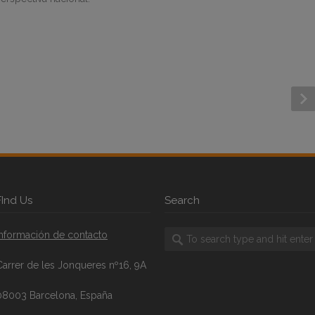
FInd Us
Search
Información de contacto
Carrer de les Jonqueres nº16, 9A
08003 Barcelona, España