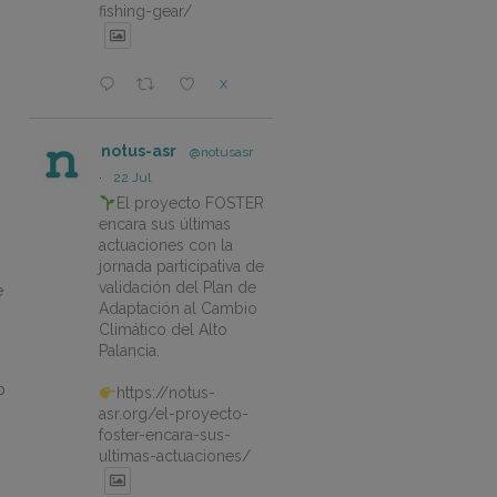
fishing-gear/
X
notus-asr
@notusasr
·
22 Jul
El proyecto FOSTER
encara sus últimas
actuaciones con la
jornada participativa de
validación del Plan de
e
Adaptación al Cambio
Climático del Alto
Palancia.
o
https://notus-
asr.org/el-proyecto-
foster-encara-sus-
ultimas-actuaciones/