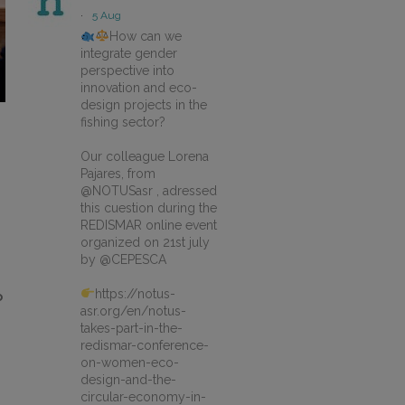
·
5 Aug
How can we
integrate gender
perspective into
innovation and eco-
design projects in the
fishing sector?
Our colleague Lorena
Pajares, from
@NOTUSasr , adressed
this cuestion during the
REDISMAR online event
organized on 21st july
by @CEPESCA
https://notus-
o
asr.org/en/notus-
takes-part-in-the-
redismar-conference-
on-women-eco-
design-and-the-
circular-economy-in-