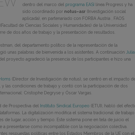
dentro del marco del
programa EASI
línea Progress y ha
sido coordinado por
notus–asr
(Investigación social
aplicada), en partenariado con FORBA Austria , FAOS
(Facultad de Ciencias Sociales y Humanidades) de la Universidad
erre de dos años de trabajo y la presentación de resultados.
stman, del departamento político de la representación de la
ió unas palabras de bienvenida a los asistentes. A continuación
Julia
 del proyecto agradeció la presencia de los participantes e hizo una
 Homs
(Director de Investigación de notus), se centró en el impacto d
l y las condiciones de trabajo y contó con la participación de dos
nternacional: Cristophe Degryse y Óscar Vargas.
d de Prospectiva del
Instituto Sindical Europeo
(ETUI), habló del efect
taformas. La digitalización modifica el sistema tradicional de trabajo
s de lugar, acción y tiempo. Este sistema pone en tela de juicio el
de a presentarse como incompatible con la negociación colectiva.
ntes respuestas políticas entre los Estados Miembros de la UE con el