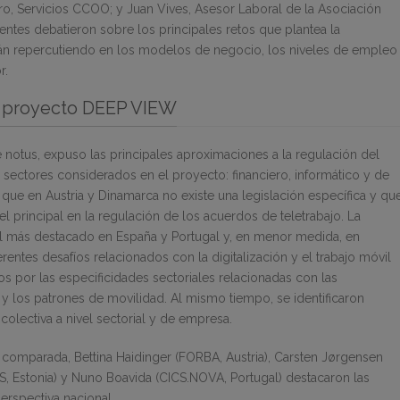
ero, Servicios CCOO; y Juan Vives, Asesor Laboral de la Asociación
tes debatieron sobre los principales retos que plantea la
tán repercutiendo en los modelos de negocio, los niveles de empleo
r.
el proyecto DEEP VIEW
e notus, expuso las principales aproximaciones a la regulación del
 y sectores considerados en el proyecto: financiero, informático y de
có que en Austria y Dinamarca no existe una legislación específica y qu
l principal en la regulación de los acuerdos de teletrabajo. La
 más destacado en España y Portugal y, en menor medida, en
iferentes desafíos relacionados con la digitalización y el trabajo móvil
os por las especificidades sectoriales relacionadas con las
o y los patrones de movilidad. Al mismo tiempo, se identificaron
colectiva a nivel sectorial y de empresa.
 comparada, Bettina Haidinger (FORBA, Austria), Carsten Jørgensen
S, Estonia) y Nuno Boavida (CICS.NOVA, Portugal) destacaron las
erspectiva nacional.