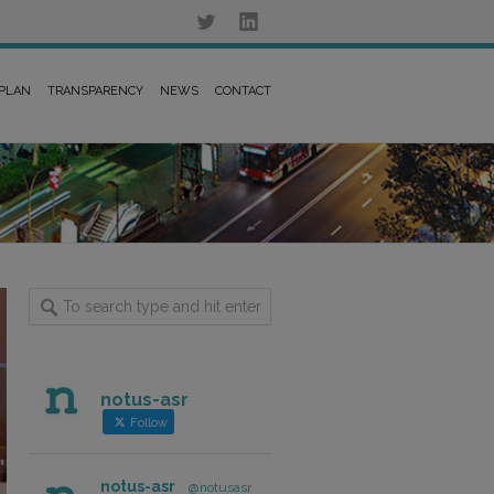
 PLAN
TRANSPARENCY
NEWS
CONTACT
notus-asr
Follow
notus-asr
@notusasr