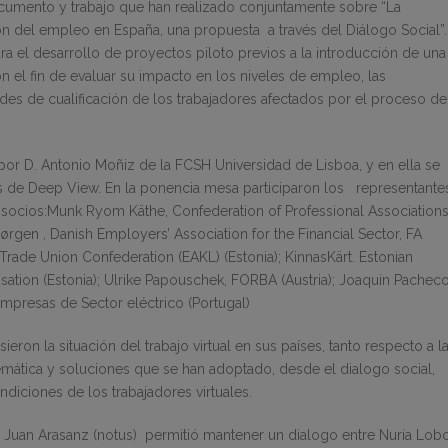
cumento y trabajo que han realizado conjuntamente sobre “La
ción del empleo en España, una propuesta a través del Diálogo Social”.
a el desarrollo de proyectos piloto previos a la introducción de una
n el fin de evaluar su impacto en los niveles de empleo, las
des de cualificación de los trabajadores afectados por el proceso de
r D. Antonio Moñiz de la FCSH Universidad de Lisboa, y en ella se
os de Deep View. En la ponencia mesa participaron los representante
 socios:Munk Ryom Käthe, Confederation of Professional Associations
ørgen , Danish Employers’ Association for the Financial Sector, FA
Trade Union Confederation (EAKL) (Estonia); KinnasKärt. Estonian
ion (Estonia); Ulrike Papouschek, FORBA (Austria); Joaquin Pachec
mpresas de Sector eléctrico (Portugal)
eron la situación del trabajo virtual en sus países, tanto respecto a l
emática y soluciones que se han adoptado, desde el dialogo social,
diciones de los trabajadores virtuales.
 Juan Arasanz (notus) permitió mantener un dialogo entre Nuria Lobo