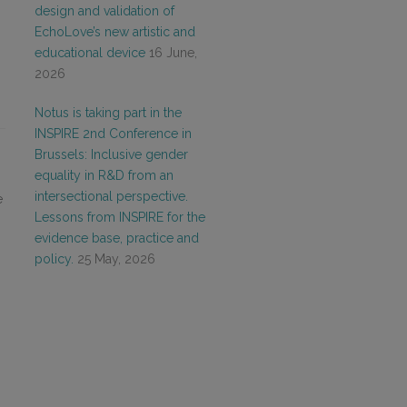
design and validation of
EchoLove’s new artistic and
educational device
16 June,
2026
Notus is taking part in the
INSPIRE 2nd Conference in
Brussels: Inclusive gender
equality in R&D from an
intersectional perspective.
e
Lessons from INSPIRE for the
evidence base, practice and
policy.
25 May, 2026