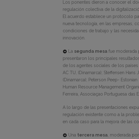
Los ponentes dieron a conocer el do
regulación colectiva de la digitaliza
El acuerdo establece un protocolo par
nueva tecnología, en las empresas, co
condiciones de trabajo y las necesida
innovación.
La
segunda mesa
fue moderada po
presentaron los principales resultad
de los agentes sociales de los países
AC TU, (Dinamarca); Steffensen Hans J
(Dinamarca); Peterson Peep- Estonian 
Human Resource Management Organisat
Ferreira, Associaçao Portuguesa das E
A lo largo de las presentaciones expusi
regulación existente como a la probl
en cada caso para la mejora de las con
Una
tercera mesa
, moderada por