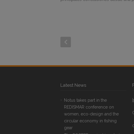
Latest News
Notus takes part in the
REDISMAR conference on
women, eco-design and the
circular economy in fishing
gear