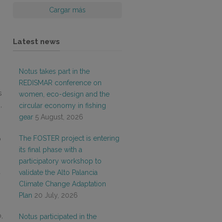
Cargar más
Latest news
Notus takes part in the
REDISMAR conference on
s
women, eco-design and the
,
circular economy in fishing
gear
5 August, 2026
The FOSTER project is entering
o
its final phase with a
participatory workshop to
a
validate the Alto Palancia
Climate Change Adaptation
Plan
20 July, 2026
,
Notus participated in the