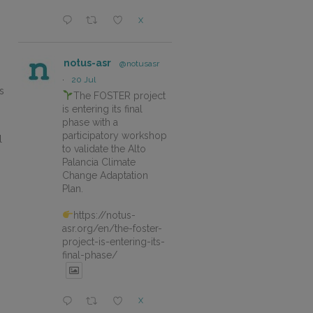
X
notus-asr
@notusasr
·
20 Jul
s
The FOSTER project
is entering its final
phase with a
participatory workshop
l
to validate the Alto
Palancia Climate
Change Adaptation
Plan.
https://notus-
asr.org/en/the-foster-
project-is-entering-its-
final-phase/
X