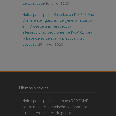
de EchoLove
16 junio, 2026
Notus participa en Bruselas en INSPIRE 2nd
Conference: Igualdad de género inclusiva
en I+D desde una perspectiva
interseccional. Lecciones de INSPIRE para
la base de evidencia, la práctica y las
políticas.
25 mayo, 2026
Últimas Noticias
Notus participa en la jornada REDISMAR
sobre mujeres, ecodiseño y economía
circular en las artes de pesca