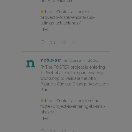
del Alto Palancia.
https://notus-asr.org/el-
proyecto-foster-encara-sus-
ultimas-actuaciones/
X
notus-asr
@notusasr
·
20 Jul
The FOSTER project is entering
its final phase with a participatory
workshop to validate the Alto
Palancia Climate Change Adaptation
Plan.
https://notus-asr.org/en/the-
foster-project-is-entering-its-final-
phase/
X