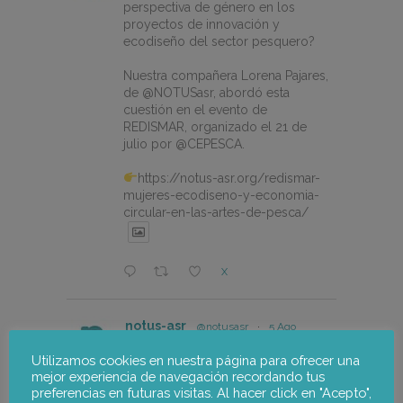
perspectiva de género en los
proyectos de innovación y
ecodiseño del sector pesquero?
Nuestra compañera Lorena Pajares,
de @NOTUSasr, abordó esta
cuestión en el evento de
REDISMAR, organizado el 21 de
julio por @CEPESCA.
https://notus-asr.org/redismar-
mujeres-ecodiseno-y-economia-
circular-en-las-artes-de-pesca/
X
notus-asr
@notusasr
·
5 Ago
How can we integrate gender
Utilizamos cookies en nuestra página para ofrecer una
perspective into innovation and
mejor experiencia de navegación recordando tus
eco-design projects in the fishing
preferencias en futuras visitas. Al hacer click en "Acepto",
sector?