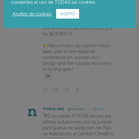
consientes el uso de TODAS las cookies.
Our colleague Lorena Pajares, from
Ajustes de cookies
ACEPTO
@NOTUSasr , adressed this
cuestion during the REDISMAR
online event organized on 21st july
by @CEPESCA
https://notus-asr.org/en/notus-
takes-part-in-the-redismar-
conference-on-women-eco-
design-and-the-circular-economy-
in-fishing-gear/
X
notus-asr
@notusasr
·
22 Jul
El proyecto FOSTER encara sus
últimas actuaciones con la jornada
participativa de validación del Plan
de Adaptación al Cambio Climático