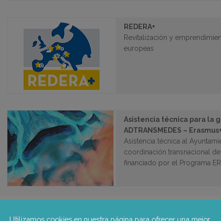
REDERA+
Revitalización y emprendimien
europeas
Asistencia técnica para la 
ADTRANSMEDES – Erasmus
Asistencia técnica al Ayuntamie
coordinación transnacional 
financiado por el Programa E
EaSI – SPLIN
Utilizamos cookies en nuestra página para ofrecer una mejor