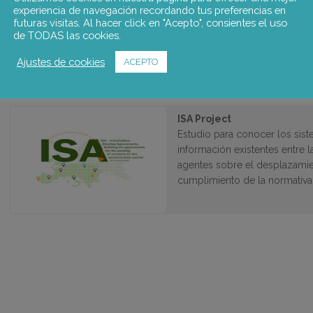
SPLIN es un proyecto de investig
experiencia de navegación recordando tus preferencias en
tienen las instituciones de los ag
futuras visitas. Al hacer click en "Acepto", consientes el uso
aplicación de las normas laboral
de TODAS las cookies.
Ajustes de cookies
ACEPTO
ISA Project
Estudio para conocer los sis
información existentes entre l
agentes sobre el desplazamie
cumplimiento de la normativa