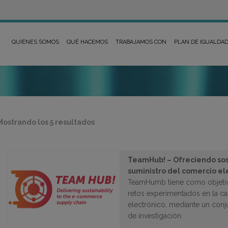
QUIÉNES SOMOS
QUÉ HACEMOS
TRABAJAMOS CON
PLAN DE IGUALDA
Ordenado
Mostrando los 5 resultados
por
los
últimos
TeamHub! – Ofreciendo sos
suministro del comercio el
TeamHumb tiene como objetivo 
retos experimentados en la c
electrónico, mediante un conj
de investigación.