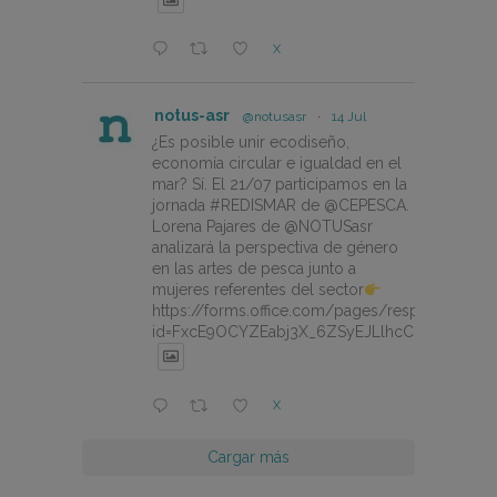
X
notus-asr
@notusasr
·
14 Jul
¿Es posible unir ecodiseño,
economía circular e igualdad en el
mar? Sí. El 21/07 participamos en la
jornada #REDISMAR de @CEPESCA.
Lorena Pajares de @NOTUSasr
analizará la perspectiva de género
en las artes de pesca junto a
mujeres referentes del sector
https://forms.office.com/pages/responsepage.
id=FxcE9OCYZEabj3X_6ZSyEJLlhcCnV5BFtDY
X
Cargar más